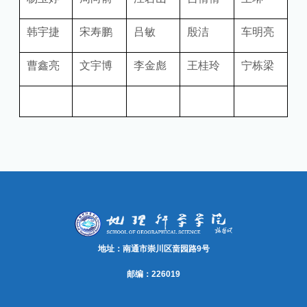
韩宇捷
宋寿鹏
吕敏
殷洁
车明亮
曹鑫亮
文宇博
李金彪
王桂玲
宁栋梁
地址：南通市崇川区啬园路9号
邮编：226019