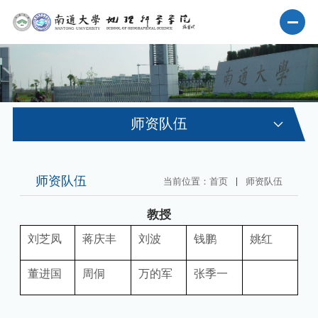
首页
师资队伍
学院概况
师资队伍
师资队伍
当前位置：
首页
师资队伍
人才培养
教授
学科建设
刘芝凤
蒋庆丰
刘波
钱鹏
姚红
科学研究
董进国
周侗
万的军
张季一
党群工作
学生工作