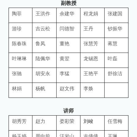
副教授
招生就业
陶菲
王洪作
余建华
程龙娟
张建国
校友之家
游珍
吉云松
闫德智
王丹
钞振华
专业认证
陈春珠
鲁凤
董艳
张慧芳
蒋慧
服务地方
叶琳琳
陆佩华
黄翌
龙锡恩
叶磊
南通大学官网
学院党建网
联系我们
张驰
胡安永
李猛
王艳平
舒徐洁
林娟
杨帆
赵文伟
李焕
讲师
胡秀芳
赵力
娄彩荣
刘峻
任雪梅
杨玉婷
周向前
汪岩山
吉倩倩
王琳